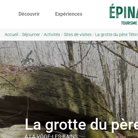
Découvrir
Expériences
Accueil
/
Séjourner
/
Activités
/
Sites de visites
/
La grotte du père Tétin
La grotte du pèr
À LA VÔGE-LES-BAINS