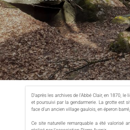
D’après les archives de l’Abbé Clair, en 1870, le
et poursuivi par la gendarmerie. La grotte est s
face d’un ancien village gaulois, en éperon barré,
Ce site naturelle remarquable a été valorisé ar