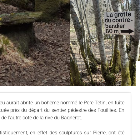
 lieu aurait abrité un bohème nommé le Père Tétin, en fuite
ituée près du départ du sentier pédestre des Fouillies. En
 de l’autre coté de la rive du Bagnerot.
tistiquement, en effet des sculptures sur Pierre, ont été