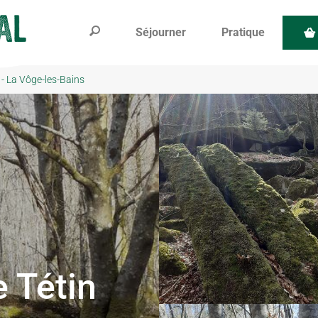
Séjourner
Pratique
 - La Vôge-les-Bains
e Tétin