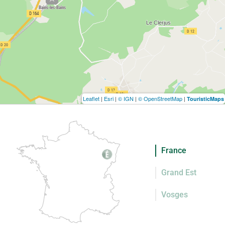
Leaflet
|
Esri
|
© IGN
|
© OpenStreetMap
|
TouristicMaps
France
Grand Est
Vosges