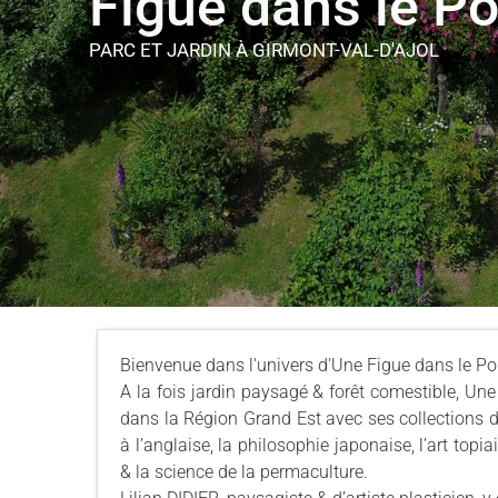
Figue dans le Poi
PARC ET JARDIN
À GIRMONT-VAL-D'AJOL
Bienvenue dans l'univers d'Une Figue dans le Poir
A la fois jardin paysagé & forêt comestible, Un
dans la Région Grand Est avec ses collections 
à l’anglaise, la philosophie japonaise, l’art top
& la science de la permaculture.