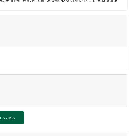
y expérimente avec délice des associations...
Lire la suite
les avis