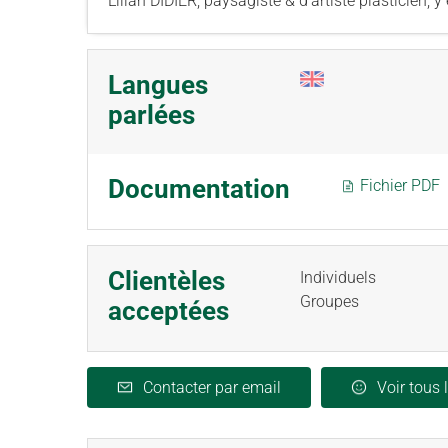
Lilian DIDIER, paysagiste & d’artiste plasticien, 
Langues
parlées
Documentation
Fichier PDF
Clientèles
Individuels
Groupes
acceptées
Contacter par email
Voir tous 