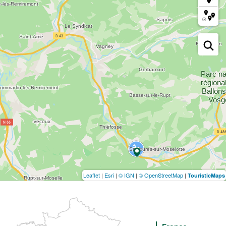
Leaflet
|
Esri
|
© IGN
|
© OpenStreetMap
|
TouristicMaps