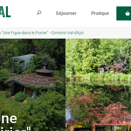
Séjourner
Pratique
"Une Figue dans le Poirier" - Girmont-Val-d'Ajol
Une