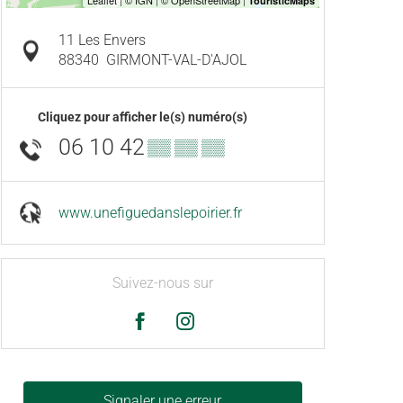
11 Les Envers
88340
GIRMONT-VAL-D'AJOL
Cliquez pour afficher le(s) numéro(s)
06 10 42
▒▒ ▒▒ ▒▒
www.unefiguedanslepoirier.fr
Suivez-nous sur
Signaler une erreur