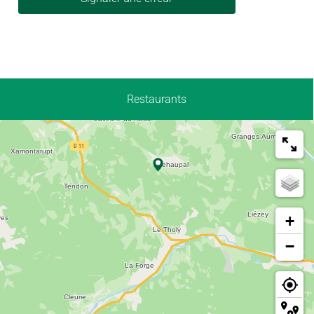
Restaurants
+
−