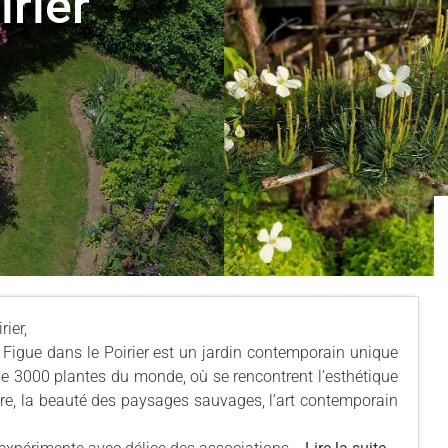
rier"
ier,
e Figue dans le Poirier est un jardin contemporain unique
de 3000 plantes du monde, où se rencontrent l’esthétique
iaire, la beauté des paysages sauvages, l’art contemporain