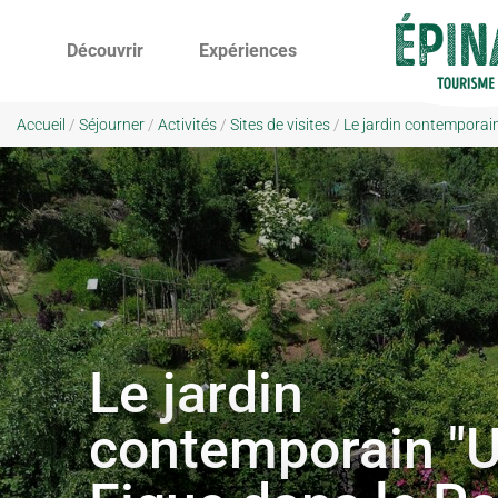
Découvrir
Expériences
Accueil
/
Séjourner
/
Activités
/
Sites de visites
/
Le jardin contemporain 
Le jardin
contemporain "