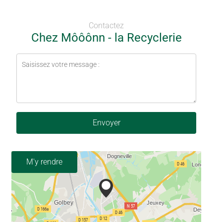
Contactez
Chez Môôônn - la Recyclerie
Envoyer
M'y rendre