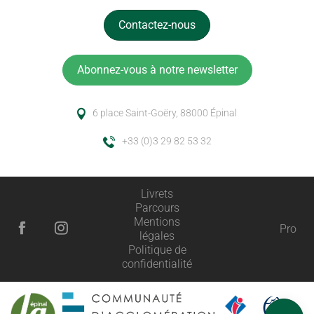
Contactez-nous
Abonnez-vous à notre newsletter
6 place Saint-Goëry, 88000 Épinal
+33 (0)3 29 82 53 32
Livrets
Parcours
Mentions
Pro
légales
Description
Politique de
confidentialité
Prestations
Ouvertures
Avis