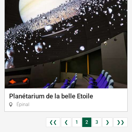
Planétarium de la belle Etoile
Épinal
❮❮
❮
1
2
3
❯
❯❯