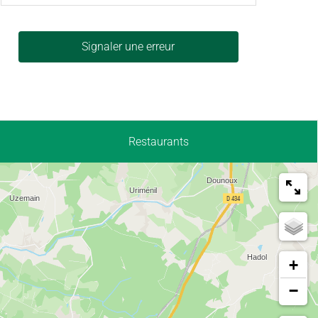
Signaler une erreur
Restaurants
+
−