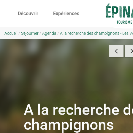
Découvrir
Expériences
Accueil
/
Séjourner
/
Agenda
/
A la recherche des champignons - Les V
A la recherche 
champignons