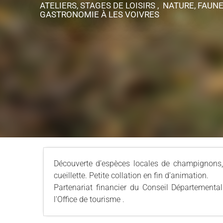
ATELIERS, STAGES DE LOISIRS , NATURE, FAUNE
GASTRONOMIE
À LES VOIVRES
Découverte d’espèces locales de champignons, l
cueillette. Petite collation en fin d’animation.
Partenariat financier du Conseil Départementa
l'Office de tourisme .