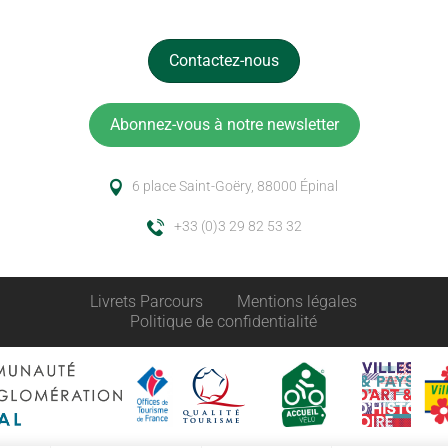
Contactez-nous
Abonnez-vous à notre newsletter
6 place Saint-Goëry, 88000 Épinal
+33 (0)3 29 82 53 32
Livrets Parcours
Mentions légales
Politique de confidentialité