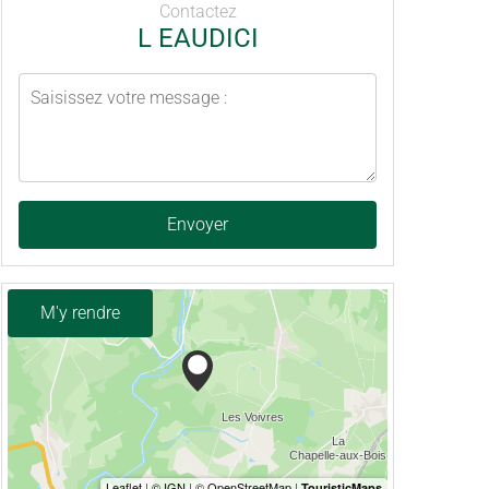
Contactez
L EAUDICI
Envoyer
M'y rendre