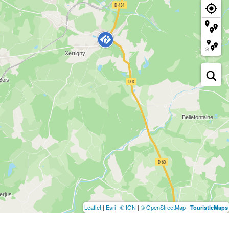
Leaflet
|
Esri
|
© IGN
|
© OpenStreetMap
|
TouristicMaps