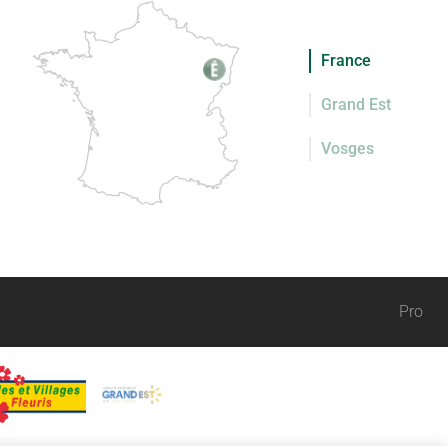
France
Grand Est
Vosges
Pro