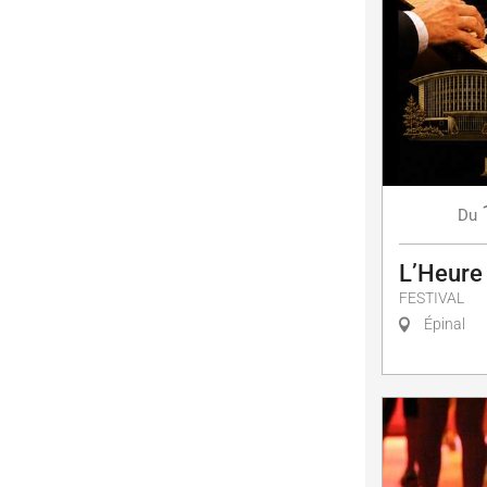
Du
L’Heure
FESTIVAL
Épinal