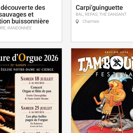
Carpi'guinguette
- découverte des
 sauvages et
BAL, REPAS, THÉ DANSANT
tion buissonnière
Charmes
URE, RANDONNÉE