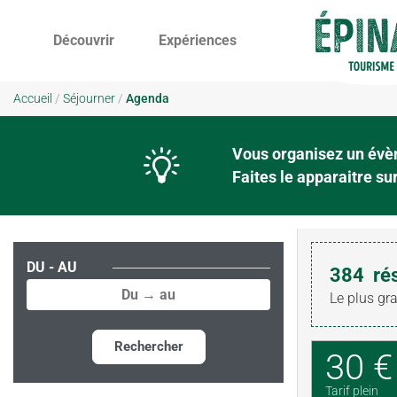
Découvrir
Expériences
Accueil
/
Séjourner
/
Agenda
Vous organisez un évèn
Faites le apparaitre s
DU - AU
384
ré
Le plus gr
Rechercher
30 €
Tarif plein