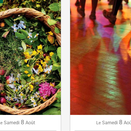
8
8
Samedi
Aoû
Samedi
Août
Le
Le