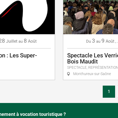
28
8
3
9
Juillet
Août
Août
,
au
Du
au
on : Les Super-
Spectacle Les Verri
Bois Maudit
SPECTACLE, REPRÉSENTATIO
Monthureux-sur-Saône
1
ement à vocation touristique ?