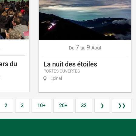
7
9
...
Août
Du
au
ers du
La nuit des étoiles
PORTES OUVERTES
N
Épinal
2
3
10+
20+
32
❯
❯❯