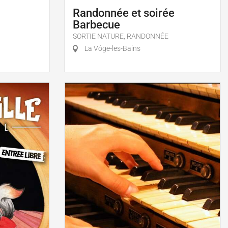
Randonnée et soirée
Barbecue
SORTIE NATURE, RANDONNÉE
La Vôge-les-Bains