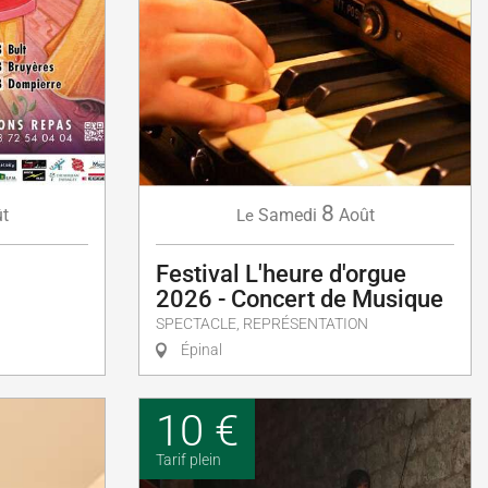
8
t
Samedi
Août
Le
Festival L'heure d'orgue
2026 - Concert de Musique
SPECTACLE, REPRÉSENTATION
Épinal
10 €
Tarif plein