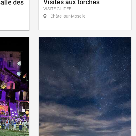
Visites aux torches
salle des
VISITE GUIDÉE
Châtel-sur-Moselle