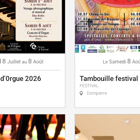
18
8
8
Juillet
Août
Samedi
Aoû
au
Le
 d’0rgue 2026
Tambouille festival
FESTIVAL
Dompierre