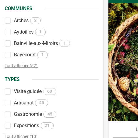
COMMUNES
Arches
2
Aydoilles
1
Bainville-aux-Miroirs
1
Bayecourt
1
Tout afficher (52)
TYPES
Visite guidée
60
Artisanat
45
Gastronomie
45
Expositions
21
Tout afficher (10)