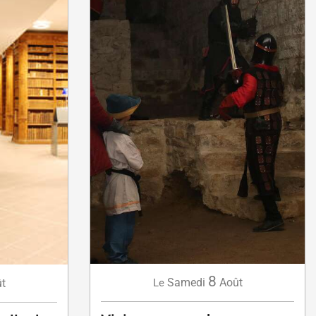
8
Samedi
Août
t
Le