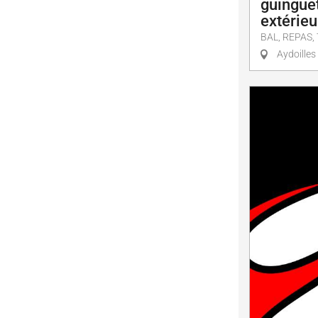
guinguet
extérieu
BAL, REPAS
Aydoilles