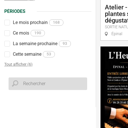
Atelier 
PÉRIODES
plantes
dégusta
Le mois prochain
168
SORTIE NAT
Ce mois
190
Épinal
La semaine prochaine
93
Cette semaine
53
Tout afficher (6)