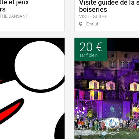
te et jeux
Visite guidée de la 
rs
boiseries
, THÉ DANSANT
VISITE GUIDÉE
Épinal
20 €
Tarif plein