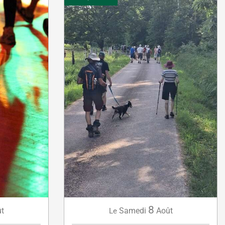
8
t
Samedi
Août
Le