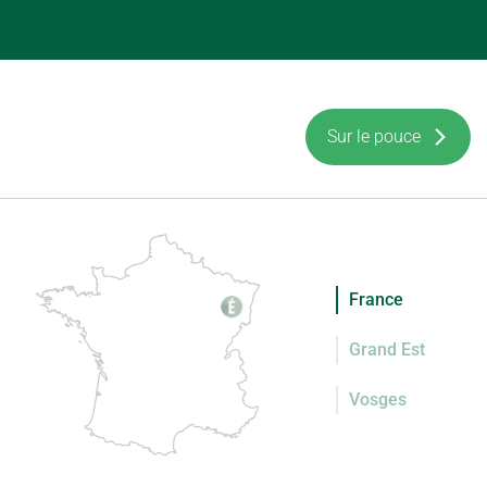
Sur le pouce
France
Grand Est
Vosges