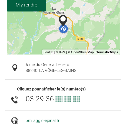
M'y rendre
5 rue du Général Leclerc
88240
LA VÔGE-LES-BAINS
Cliquez pour afficher le(s) numéro(s)
03 29 36
▒▒ ▒▒ ▒▒
bmi.agglo-epinal.fr