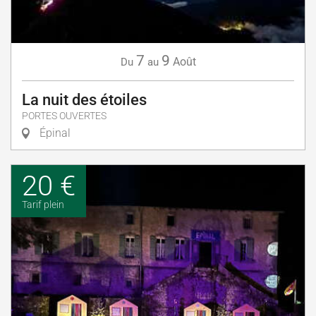
7
9
Août
Du
au
La nuit des étoiles
PORTES OUVERTES
Épinal
20 €
Tarif plein