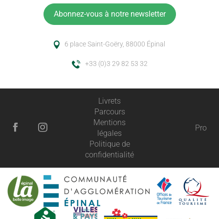
Abonnez-vous à notre newsletter
6 place Saint-Goëry, 88000 Épinal
+33 (0)3 29 82 53 32
Livrets
Parcours
Mentions
Pro
légales
Politique de
confidentialité