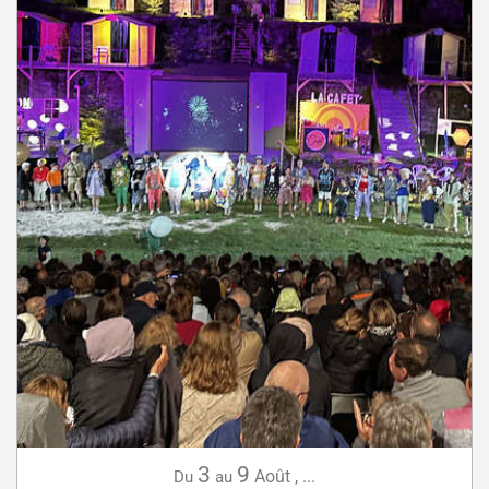
3
9
Août
,
...
Du
au