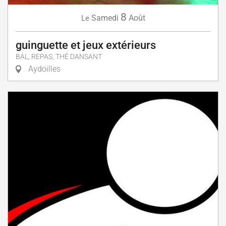
8
Samedi
Août
Le
guinguette et jeux extérieurs
BAL, REPAS, THÉ DANSANT
Aydoilles