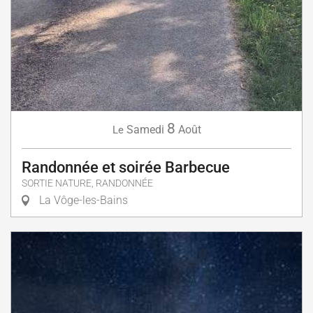
8
Samedi
Août
Le
Randonnée et soirée Barbecue
SORTIE NATURE, RANDONNÉE
La Vôge-les-Bains