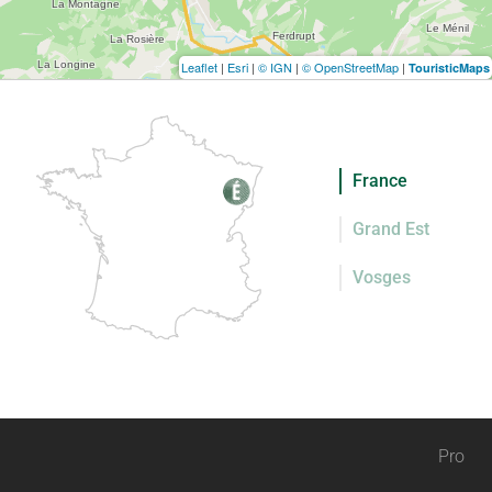
Leaflet
|
Esri
|
© IGN
|
© OpenStreetMap
|
TouristicMaps
France
Grand Est
Vosges
Pro