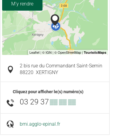
M'y rendre
2 bis rue du Commandant Saint-Sernin
88220
XERTIGNY
Cliquez pour afficher le(s) numéro(s)
03 29 37
▒▒ ▒▒ ▒▒
bmi.agglo-epinal.fr