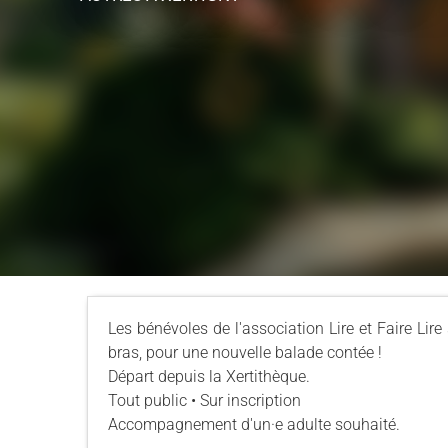
Les bénévoles de l'association Lire et Faire Lire
bras, pour une nouvelle balade contée !
Départ depuis la Xertithèque.
Tout public • Sur inscription
Accompagnement d'un·e adulte souhaité.