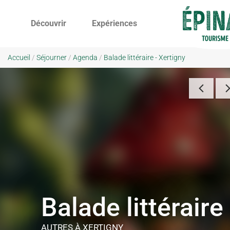
Découvrir
Expériences
Accueil
/
Séjourner
/
Agenda
/
Balade littéraire - Xertigny
Balade littéraire
AUTRES
À XERTIGNY