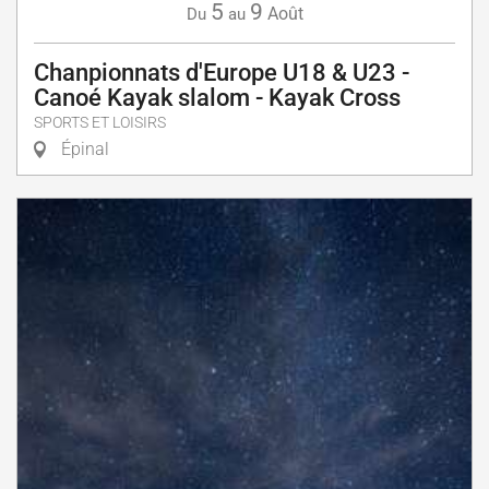
5
9
Août
Du
au
Chanpionnats d'Europe U18 & U23 -
Canoé Kayak slalom - Kayak Cross
SPORTS ET LOISIRS
Épinal