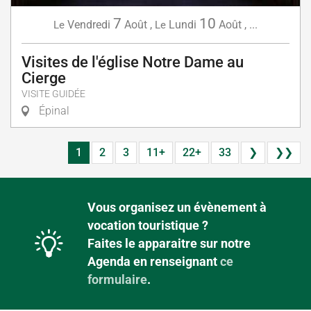
7
10
Vendredi
Août
,
Lundi
Août
,
...
Le
Le
Visites de l'église Notre Dame au
Cierge
VISITE GUIDÉE
Épinal
1
2
3
11+
22+
33
❯
❯❯
Vous organisez un évènement à
vocation touristique ?
Faites le apparaitre sur notre
Agenda en renseignant
ce
formulaire
.