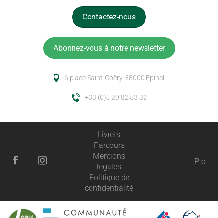
Contactez-nous
Abonnez-vous à notre newsletter
6 place Saint-Goëry, 88000 Épinal
+33 (0)3 29 82 53 32
Livrets
Parcours
Mentions
Pro
légales
Politique de
confidentialité