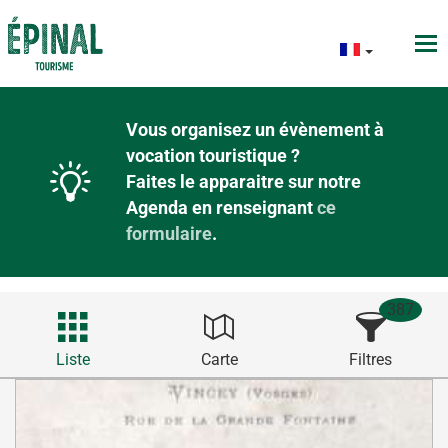
Vous organisez un évènement à
vocation touristique ?
Faites le apparaitre sur notre
Agenda en renseignant
ce
formulaire
.
387
Liste
Carte
Filtres