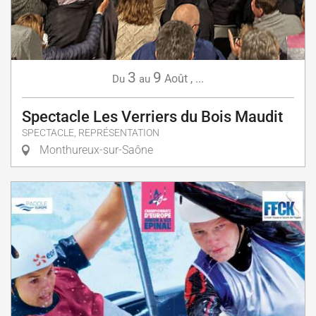
3
9
Août
,
...
Du
au
Spectacle Les Verriers du Bois Maudit
SPECTACLE, REPRÉSENTATION
Monthureux-sur-Saône