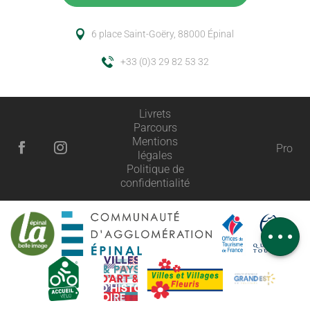
6 place Saint-Goëry, 88000 Épinal
+33 (0)3 29 82 53 32
Livrets
Parcours
Mentions
Pro
légales
Description
Politique de
confidentialité
Prestations
Horaires
Avis