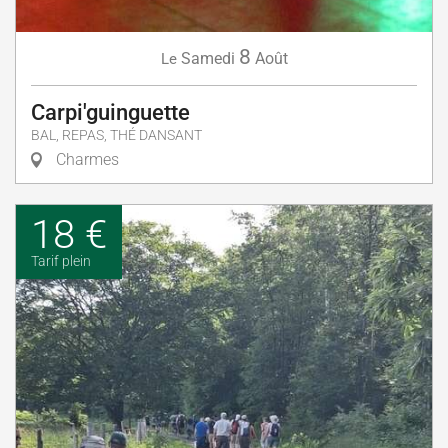
8
Samedi
Août
Le
Carpi'guinguette
BAL, REPAS, THÉ DANSANT
Charmes
18 €
Tarif plein