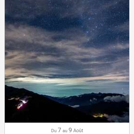
7
9
Août
Du
au