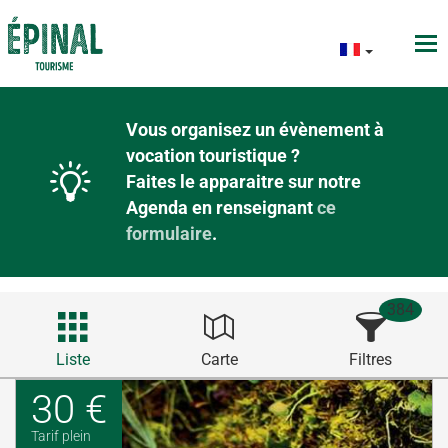
Vous organisez un évènement à
vocation touristique ?
Faites le apparaitre sur notre
Agenda en renseignant
ce
formulaire
.
384
Liste
Carte
Filtres
30 €
Tarif plein