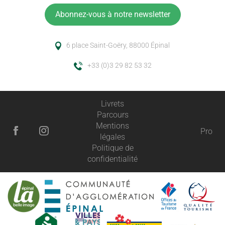
Abonnez-vous à notre newsletter
6 place Saint-Goëry, 88000 Épinal
+33 (0)3 29 82 53 32
Livrets
Parcours
Mentions
Pro
légales
Politique de
confidentialité