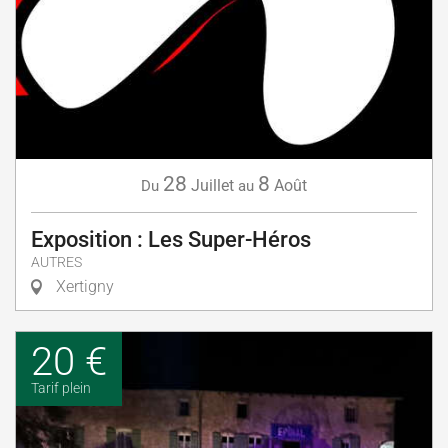
28
8
Juillet
Août
Du
au
Exposition : Les Super-Héros
AUTRES
Xertigny
20 €
Tarif plein