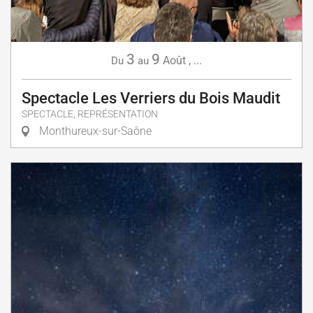
3
9
Août
,
...
Du
au
Spectacle Les Verriers du Bois Maudit
SPECTACLE, REPRÉSENTATION
Monthureux-sur-Saône