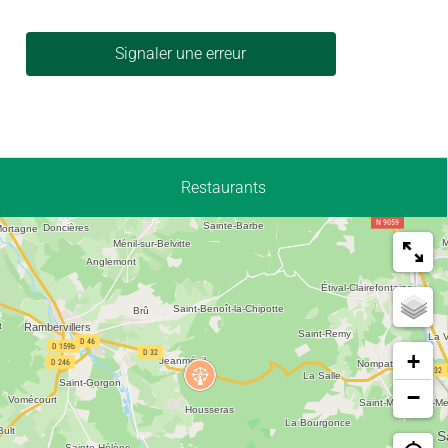
Signaler une erreur
Restaurants
+
−