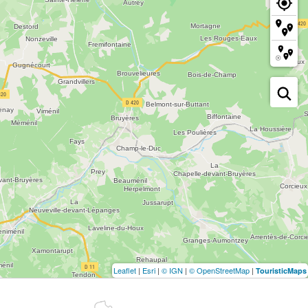
Leaflet
|
Esri
|
© IGN
|
© OpenStreetMap
|
TouristicMaps