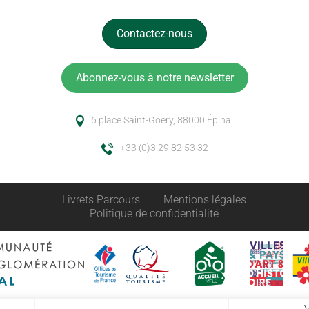
Contactez-nous
Abonnez-vous à notre newsletter
6 place Saint-Goëry, 88000 Épinal
+33 (0)3 29 82 53 32
Livrets Parcours
Mentions légales
Politique de confidentialité