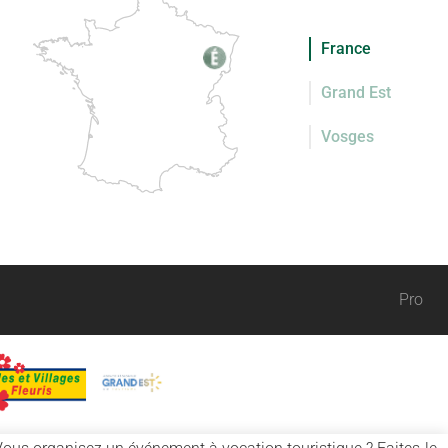
France
Grand Est
Vosges
Pro