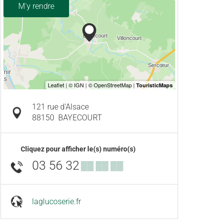
M'y rendre
121 rue d'Alsace
88150
BAYECOURT
Cliquez pour afficher le(s) numéro(s)
03 56 32
▒▒ ▒▒ ▒▒
laglucoserie.fr