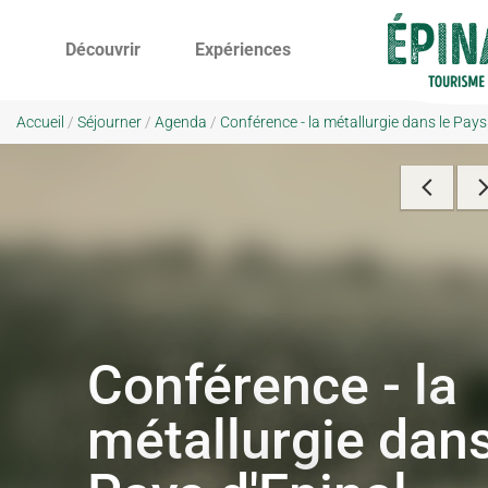
Découvrir
Expériences
Accueil
/
Séjourner
/
Agenda
/
Conférence - la métallurgie dans le Pays
Conférence - la
métallurgie dans