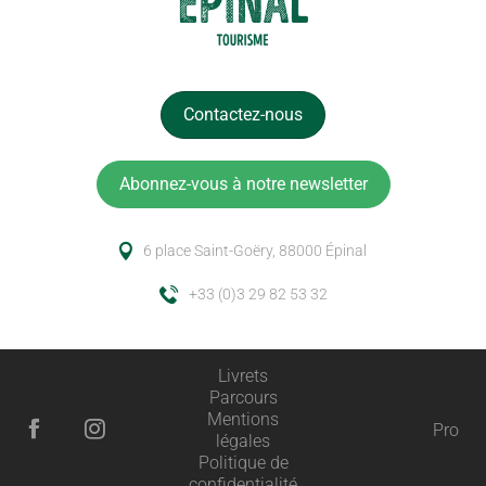
Contactez-nous
Abonnez-vous à notre newsletter
6 place Saint-Goëry, 88000 Épinal
+33 (0)3 29 82 53 32
Livrets
Parcours
Mentions
Pro
légales
Description
Politique de
confidentialité
Prestations