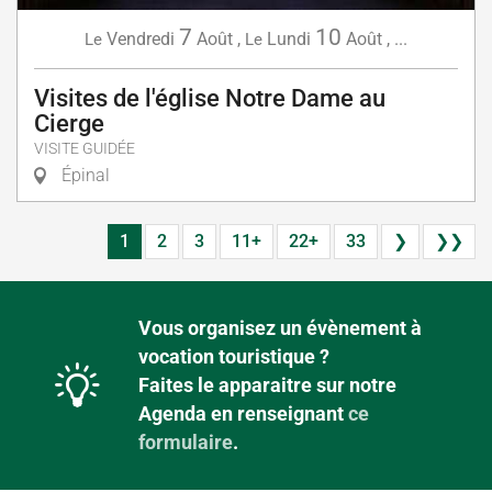
7
10
Vendredi
Août
,
Lundi
Août
,
...
Le
Le
Visites de l'église Notre Dame au
Cierge
VISITE GUIDÉE
Épinal
1
2
3
11+
22+
33
❯
❯❯
Vous organisez un évènement à
vocation touristique ?
Faites le apparaitre sur notre
Agenda en renseignant
ce
formulaire
.