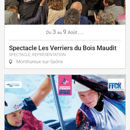
3
9
Août
,
...
Du
au
Spectacle Les Verriers du Bois Maudit
SPECTACLE, REPRÉSENTATION
Monthureux-sur-Saône