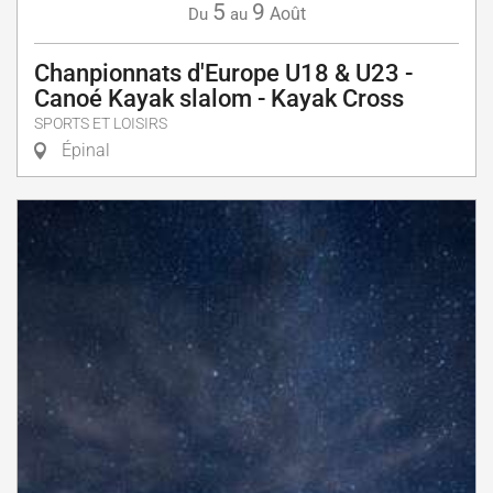
5
9
Août
Du
au
Chanpionnats d'Europe U18 & U23 -
Canoé Kayak slalom - Kayak Cross
SPORTS ET LOISIRS
Épinal