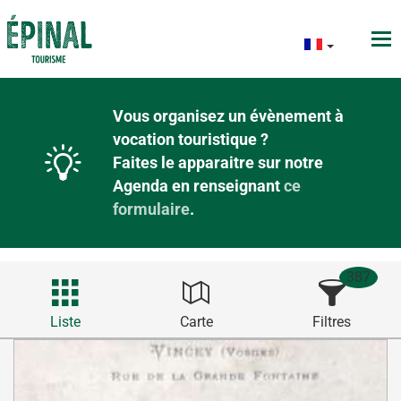
Vous organisez un évènement à
vocation touristique ?
Faites le apparaitre sur notre
Agenda en renseignant
ce
formulaire
.
387
Liste
Carte
Filtres