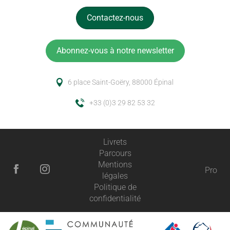
Contactez-nous
Abonnez-vous à notre newsletter
6 place Saint-Goëry, 88000 Épinal
+33 (0)3 29 82 53 32
Livrets
Parcours
Mentions
Pro
légales
Politique de
confidentialité