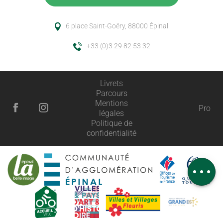
6 place Saint-Goëry, 88000 Épinal
+33 (0)3 29 82 53 32
Livrets
Parcours
Mentions
Pro
légales
Description
Politique de
confidentialité
Prestations
Horaires
Avis