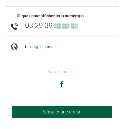
Cliquez pour afficher le(s) numéro(s)
03 29 39
▒▒ ▒▒ ▒▒
bmi.agglo-epinal.fr
Suivez-nous sur
Signaler une erreur