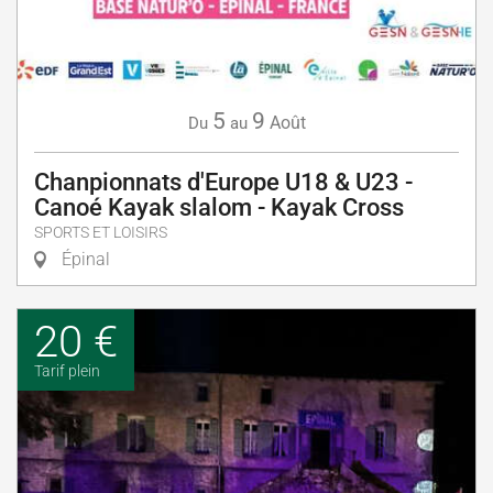
5
9
Août
Du
au
Chanpionnats d'Europe U18 & U23 -
Canoé Kayak slalom - Kayak Cross
SPORTS ET LOISIRS
Épinal
20 €
Tarif plein