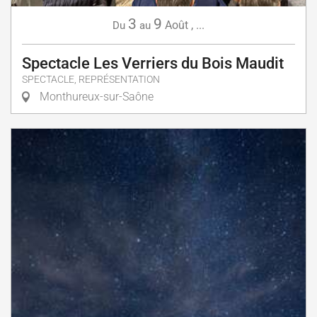
3
9
Août
,
...
Du
au
Spectacle Les Verriers du Bois Maudit
SPECTACLE, REPRÉSENTATION
Monthureux-sur-Saône