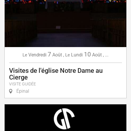
7
10
Vendredi
Août
,
Lundi
Août
,
...
Le
Le
Visites de l'église Notre Dame au
Cierge
VISITE GUIDÉE
Épinal