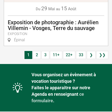
29
15
Mai
Août
Du
au
Exposition de photographie : Aurélien
Villemin - Vosges, Terre du sauvage
EXPOSITION
Épinal
1
2
3
11+
22+
33
❯
❯❯
Vous organisez un évènement à
vocation touristique ?
Faites le apparaitre sur notre
Agenda en renseignant
ce
formulaire
.