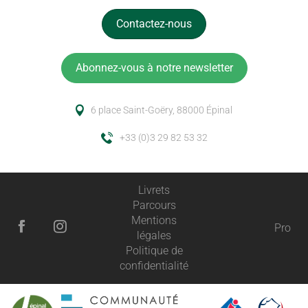
Contactez-nous
Abonnez-vous à notre newsletter
6 place Saint-Goëry, 88000 Épinal
+33 (0)3 29 82 53 32
Livrets
Parcours
Mentions
Pro
légales
Politique de
confidentialité