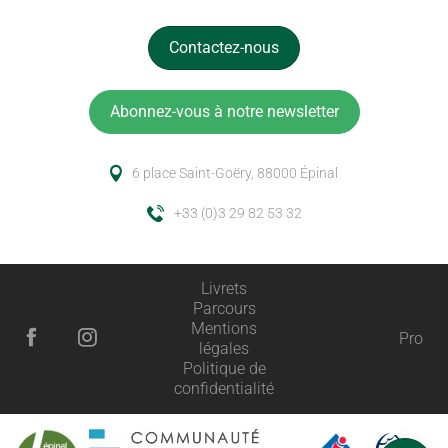
Contactez-nous
Abonnez-vous à notre newsletter
6 place Saint-Goëry, 88000 Épinal
+33 (0)3 29 82 53 32
Livrets
Parcours
Mentions
Pro
légales
Description
Politique de
confidentialité
Prestations
Horaires
Avis