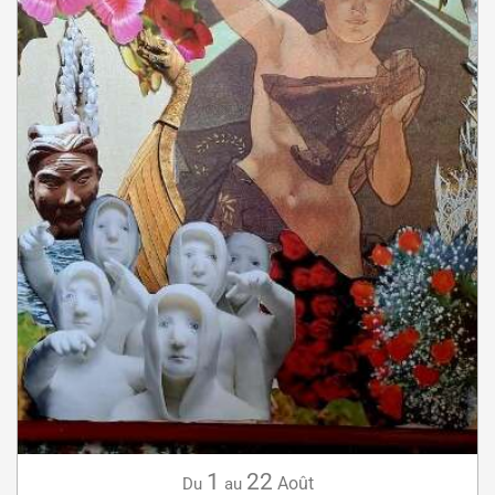
1
22
Août
Du
au