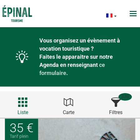
Vous organisez un évènement à
vocation touristique ?
Faites le apparaitre sur notre
Agenda en renseignant
ce
formulaire
.
370
Liste
Carte
Filtres
35 €
Tarif plein