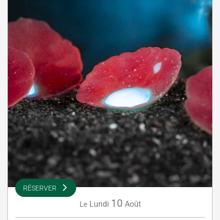
RÉSERVER
10
Lundi
Août
Le