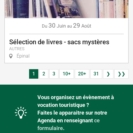
30
29
Juin
Août
Du
au
Sélection de livres - sacs mystères
AUTRES
Épinal
1
2
3
10+
20+
31
❯
❯❯
Vous organisez un évènement à
vocation touristique ?
Faites le apparaitre sur notre
Agenda en renseignant
ce
formulaire
.