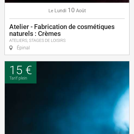
10
Lundi
Août
Le
Atelier - Fabrication de cosmétiques
naturels : Crèmes
ATELIERS, STAGES DE LOISIRS
Épinal
15 €
Tarif plein