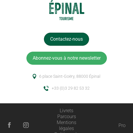
Contactez-nous
Abonnez-vous à notre newsletter
6 place Saint-Goëry, 88000 Épinal
+33 (0)3 29 82 53 32
Livrets
Parcours
Mentions
Pro
légales
Description