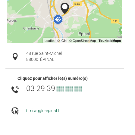
48 rue Saint-Michel
88000
ÉPINAL
Cliquez pour afficher le(s) numéro(s)
03 29 39
▒▒ ▒▒ ▒▒
bmi.agglo-epinal.fr