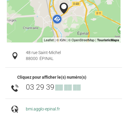
48 rue Saint-Michel
88000
ÉPINAL
Cliquez pour afficher le(s) numéro(s)
03 29 39
▒▒ ▒▒ ▒▒
bmi.agglo-epinal.fr