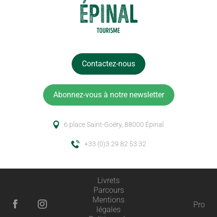
Contactez-nous
Abonnez-vous à notre newsletter
6 place Saint-Goëry, 88000 Épinal
+33 (0)3 29 82 53 32
Livrets
Parcours
Mentions
Pro
légales
Description