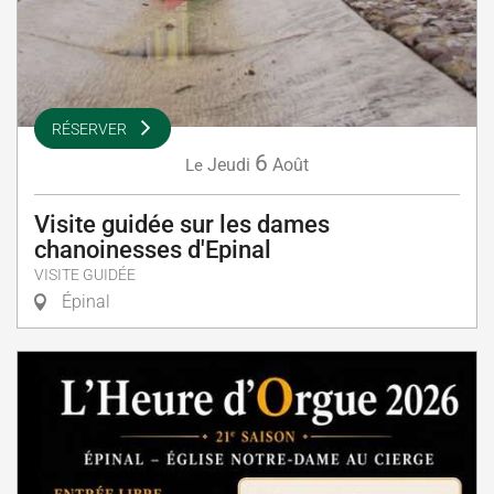
RÉSERVER
6
Jeudi
Août
Le
Visite guidée sur les dames
chanoinesses d'Epinal
VISITE GUIDÉE
Épinal