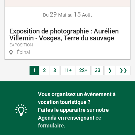
29
15
Mai
Août
Du
au
Exposition de photographie : Aurélien
Villemin - Vosges, Terre du sauvage
EXPOSITION
Épinal
1
2
3
11+
22+
33
❯
❯❯
Vous organisez un évènement à
vocation touristique ?
Faites le apparaitre sur notre
Agenda en renseignant
ce
formulaire
.