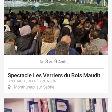
3
9
Août
,
...
Du
au
Spectacle Les Verriers du Bois Maudit
SPECTACLE, REPRÉSENTATION
Monthureux-sur-Saône