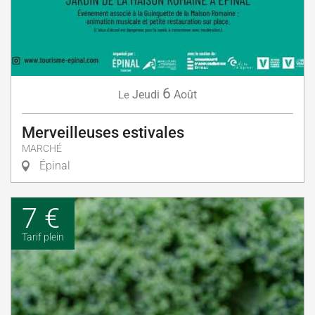
6
Jeudi
Août
Le
Merveilleuses estivales
MARCHÉ
Épinal
7 €
Tarif plein