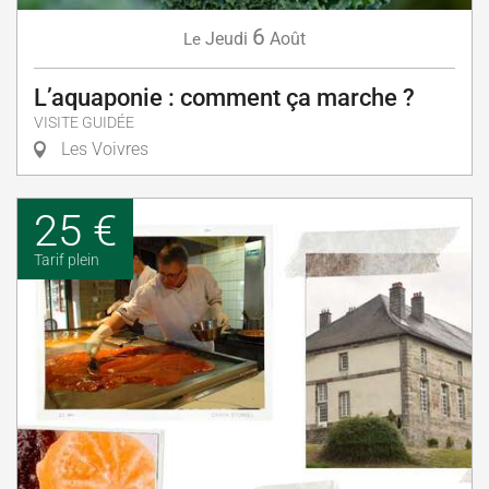
6
Jeudi
Août
Le
L’aquaponie : comment ça marche ?
VISITE GUIDÉE
Les Voivres
25 €
Tarif plein