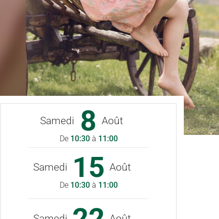
8
Samedi
Août
De
10:30
à
11:00
15
Samedi
Août
De
10:30
à
11:00
22
Samedi
Août