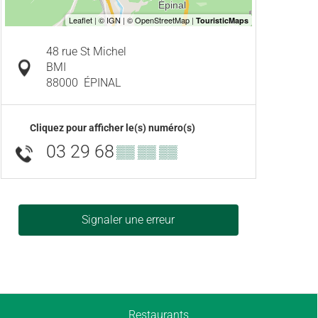
48 rue St Michel
BMI
88000
ÉPINAL
Cliquez pour afficher le(s) numéro(s)
03 29 68
▒▒ ▒▒ ▒▒
Signaler une erreur
Restaurants