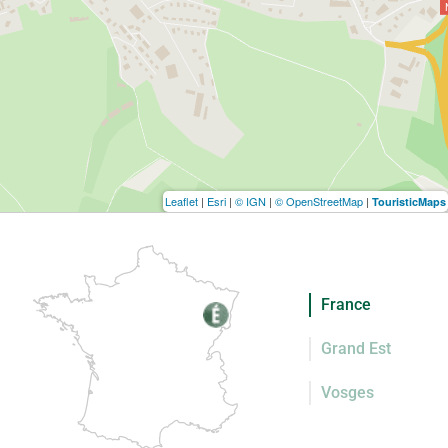
Leaflet
|
Esri
|
© IGN
|
© OpenStreetMap
|
TouristicMaps
France
Grand Est
Vosges