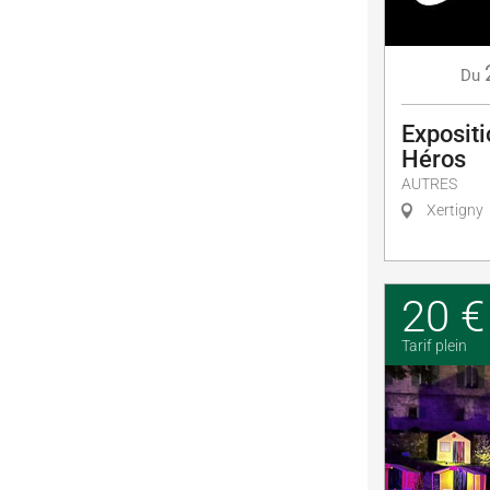
Du
Expositi
Héros
AUTRES
Xertigny
20 €
Tarif plein