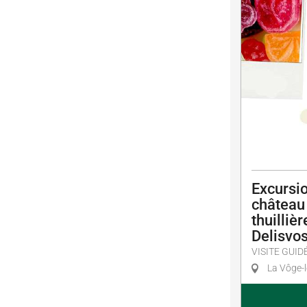
Excursio
château
thuillièr
Delisvo
VISITE GUID
La Vôge-l