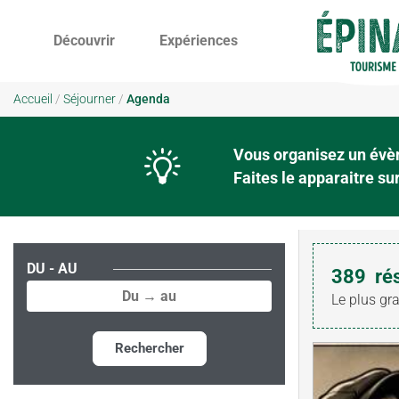
Découvrir
Expériences
Accueil
/
Séjourner
/
Agenda
Vous organisez un évèn
Faites le apparaitre s
DU - AU
389
ré
Le plus gr
Rechercher