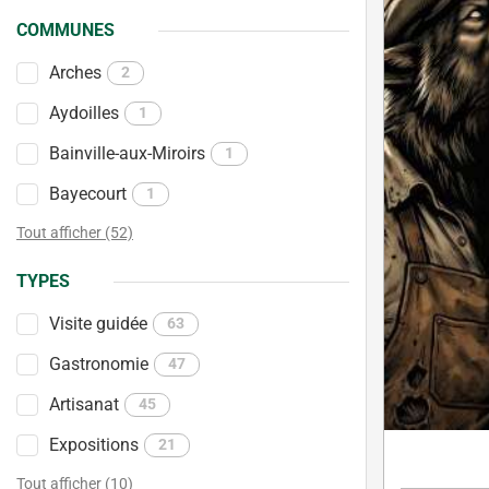
COMMUNES
Arches
2
Aydoilles
1
Bainville-aux-Miroirs
1
Bayecourt
1
Tout afficher (52)
TYPES
Visite guidée
63
Gastronomie
47
Artisanat
45
Expositions
21
Tout afficher (10)