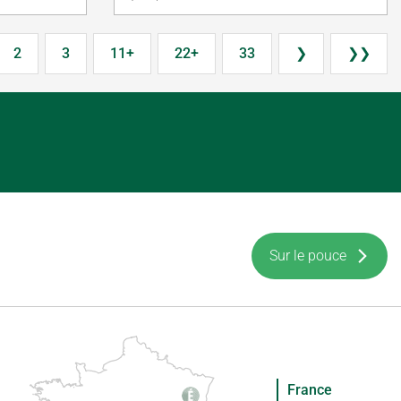
2
3
11+
22+
33
❯
❯❯
Sur le pouce
France