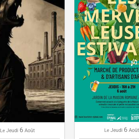
6
6
Jeudi
Août
Jeudi
Août
Le
Le