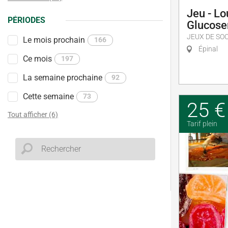
Jeu - Lo
PÉRIODES
Glucose
JEUX DE SOC
Le mois prochain
166
Épinal
Ce mois
197
La semaine prochaine
92
Cette semaine
73
25 €
Tout afficher (6)
Tarif plein