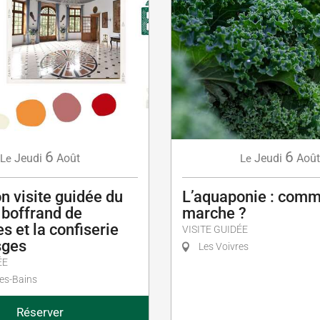
6
6
Jeudi
Août
Jeudi
Août
Le
Le
n visite guidée du
L’aquaponie : comm
 boffrand de
marche ?
es et la confiserie
VISITE GUIDÉE
sges
Les Voivres
ÉE
es-Bains
Réserver