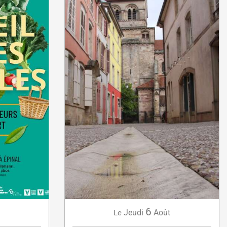
6
Jeudi
Août
Le