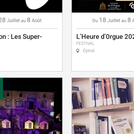
28
8
18
8
Juillet
Août
Juillet
au
Du
au
on : Les Super-
L’Heure d’0rgue 20
FESTIVAL
Épinal