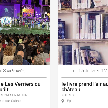
3
9
15
12
Août
,
...
Juillet
u
au
Du
au
e Les Verriers du
le livre prend l'air 
udit
château
 REPRÉSENTATION
AUTRES
ux-sur-Saône
Épinal