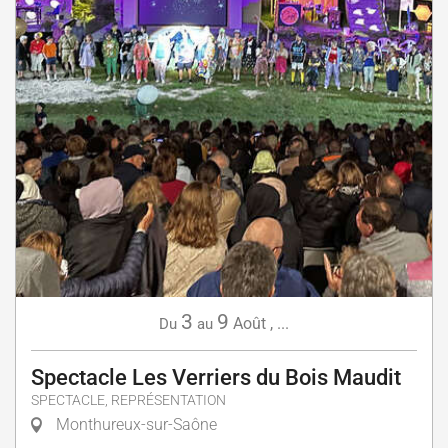
3
9
Août
,
...
Du
au
Spectacle Les Verriers du Bois Maudit
SPECTACLE, REPRÉSENTATION
Monthureux-sur-Saône