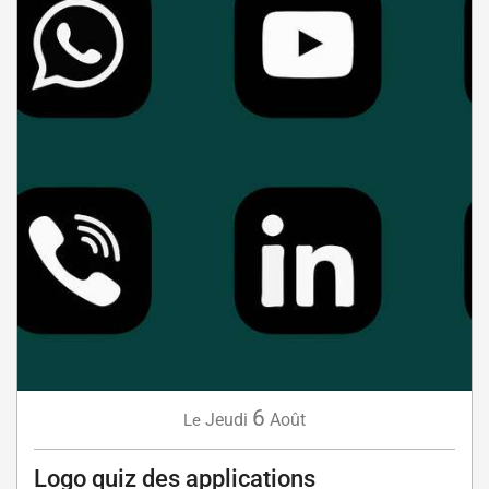
6
Jeudi
Août
Le
Logo quiz des applications