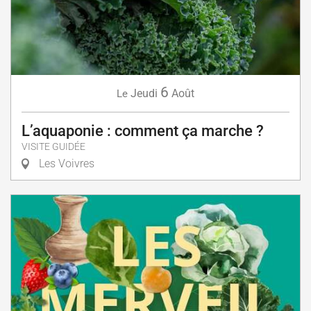
6
Jeudi
Août
Le
L’aquaponie : comment ça marche ?
VISITE GUIDÉE
Les Voivres