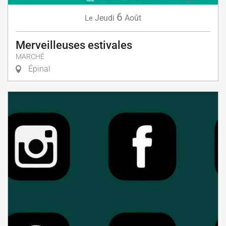
6
Jeudi
Août
Le
Merveilleuses estivales
MARCHÉ
Épinal