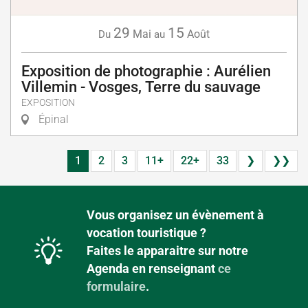
29
15
Mai
Août
Du
au
Exposition de photographie : Aurélien
Villemin - Vosges, Terre du sauvage
EXPOSITION
Épinal
1
2
3
11+
22+
33
❯
❯❯
Vous organisez un évènement à
vocation touristique ?
Faites le apparaitre sur notre
Agenda en renseignant
ce
formulaire
.