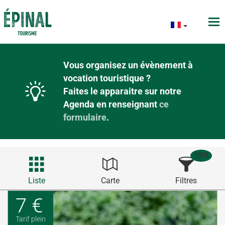
Vous organisez un évènement à
vocation touristique ?
Faites le apparaitre sur notre
Agenda en renseignant
ce
formulaire
.
389
Liste
Carte
Filtres
7 €
Tarif plein