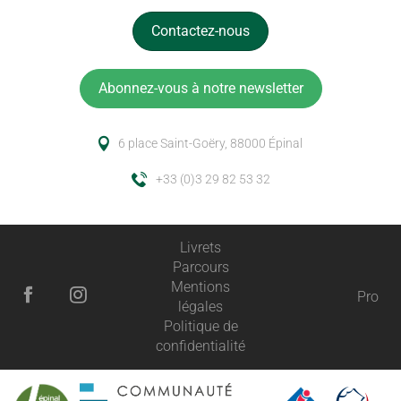
Contactez-nous
Abonnez-vous à notre newsletter
6 place Saint-Goëry, 88000 Épinal
+33 (0)3 29 82 53 32
Livrets
Parcours
Mentions
Pro
légales
Politique de
confidentialité