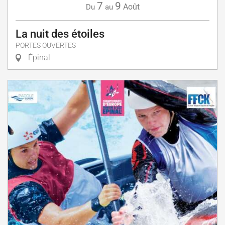
7
9
Août
Du
au
La nuit des étoiles
PORTES OUVERTES
Épinal