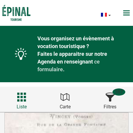
Vous organisez un évènement à
vocation touristique ?
Faites le apparaitre sur notre
Agenda en renseignant
ce
formulaire
.
387
Liste
Carte
Filtres