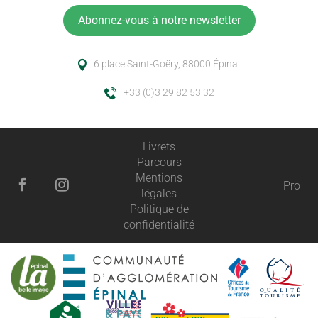
Abonnez-vous à notre newsletter
6 place Saint-Goëry, 88000 Épinal
+33 (0)3 29 82 53 32
Livrets
Parcours
Mentions
Pro
légales
Politique de
confidentialité