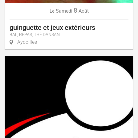
8
Samedi
Août
Le
guinguette et jeux extérieurs
BAL, REPAS, THÉ DANSANT
Aydoilles