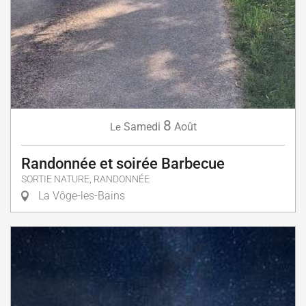
8
Samedi
Août
Le
Randonnée et soirée Barbecue
SORTIE NATURE, RANDONNÉE
La Vôge-les-Bains