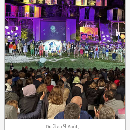
3
9
Août
,
...
Du
au