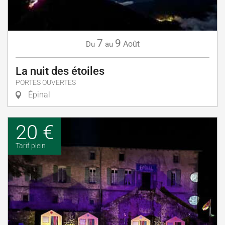
7
9
Août
Du
au
La nuit des étoiles
PORTES OUVERTES
Épinal
20 €
Tarif plein