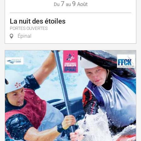
7
9
Août
Du
au
La nuit des étoiles
PORTES OUVERTES
Épinal