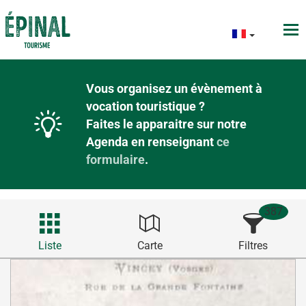
Vous organisez un évènement à
vocation touristique ?
Faites le apparaitre sur notre
Agenda en renseignant
ce
formulaire
.
387
Liste
Carte
Filtres