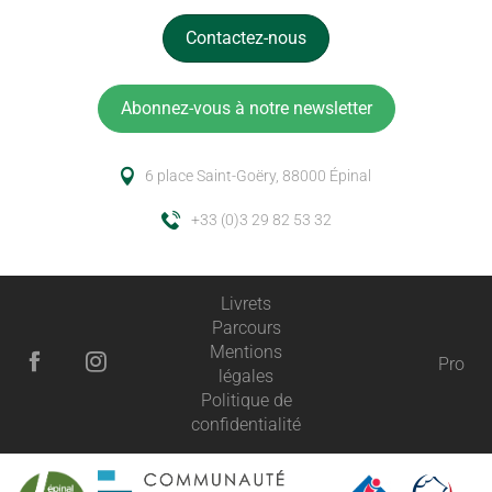
Contactez-nous
Abonnez-vous à notre newsletter
6 place Saint-Goëry, 88000 Épinal
+33 (0)3 29 82 53 32
Livrets
Parcours
Mentions
Pro
légales
Politique de
confidentialité