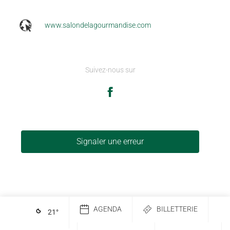
www.salondelagourmandise.com
Suivez-nous sur
Signaler une erreur
AGENDA
BILLETTERIE
21
°