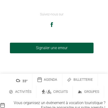
Suivez-nous sur
Signaler une erreur
AGENDA
BILLETTERIE
33
°
ACTIVITÉS
/
CIRCUITS
GROUPES
Vous organisez un événement à vocation touristique ?
Faites-le apparaitre sur notre agenda !