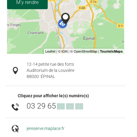
M'y rendre
12-14 petite rue des forts
Auditorium de la Louvière
88000
ÉPINAL
Cliquez pour afficher le(s) numéro(s)
03 29 65
▒▒ ▒▒ ▒▒
jereserve.maplace.fr