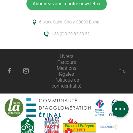
Abonnez-vous à notre newsletter
6 place Saint-Goëry, 88000 Épinal
+33 (0)3 29 82 53 32
Livrets
Parcours
Description
Mentions
Pro
légales
Prestations
Politique de
confidentialité
Tarifs
Horaires
Avis