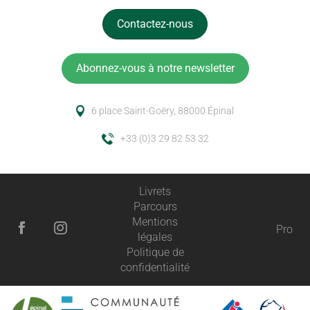
Contactez-nous
Abonnez-vous à notre newsletter
6 place Saint-Goëry, 88000 Épinal
+33 (0)3 29 82 53 32
Livrets
Parcours
Mentions
Pro
légales
Politique de
confidentialité