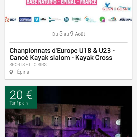
5
9
Août
Du
au
Chanpionnats d'Europe U18 & U23 -
Canoé Kayak slalom - Kayak Cross
SPORTS ET LOISIRS
Épinal
20 €
Tarif plein