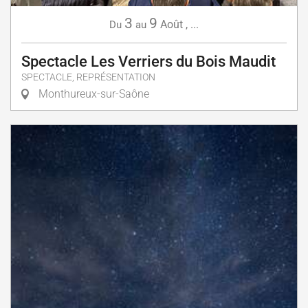
3
9
Août
,
...
Du
au
Spectacle Les Verriers du Bois Maudit
SPECTACLE, REPRÉSENTATION
Monthureux-sur-Saône