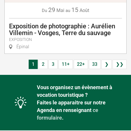
29
15
Mai
Août
Du
au
Exposition de photographie : Aurélien
Villemin - Vosges, Terre du sauvage
EXPOSITION
Épinal
1
2
3
11+
22+
33
❯
❯❯
Vous organisez un évènement à
vocation touristique ?
Faites le apparaitre sur notre
Agenda en renseignant
ce
formulaire
.