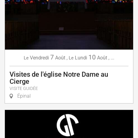
7
10
Vendredi
Août
,
Lundi
Août
,
...
Le
Le
Visites de l'église Notre Dame au
Cierge
VISITE GUIDÉE
Épinal