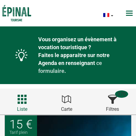
Vous organisez un évènement à
vocation touristique ?
Faites le apparaitre sur notre
Agenda en renseignant
ce
formulaire
.
370
Liste
Carte
Filtres
15 €
Tarif plein