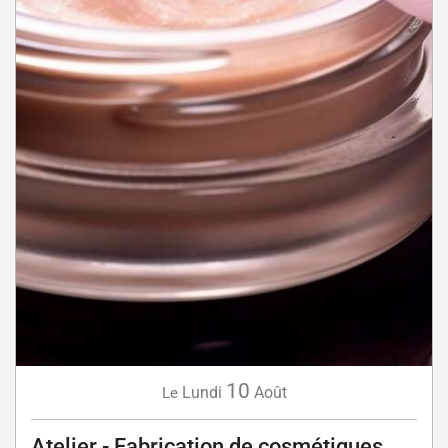
10
Lundi
Août
Le
Atelier - Fabrication de cosmétiques