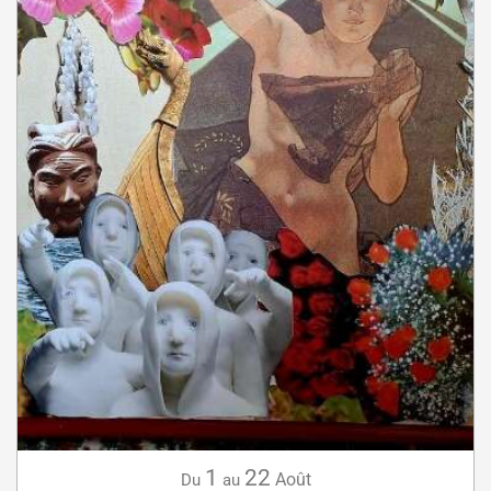
1
22
Août
Du
au