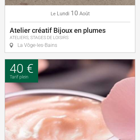
10
Lundi
Août
Le
Atelier créatif Bijoux en plumes
ATELIERS, STAGES DE LOISIRS
La Vôge-les-Bains
40 €
Tarif plein