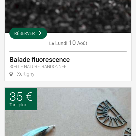
RÉSERVER
10
Lundi
Août
Le
Balade fluorescence
SORTIE NATURE, RANDONNÉE
Xertigny
35 €
Tarif plein