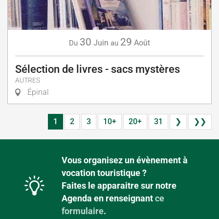
30
29
Juin
Août
Du
au
Sélection de livres - sacs mystères
AUTRES
Épinal
1
2
3
10+
20+
31
❯
❯❯
Vous organisez un évènement à
vocation touristique ?
Faites le apparaitre sur notre
Agenda en renseignant
ce
formulaire
.