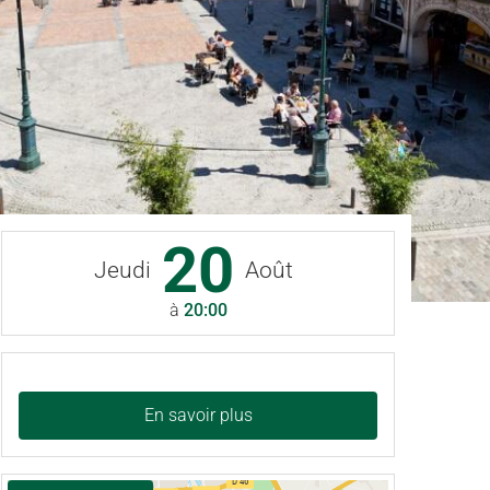
20
Jeudi
Août
à
20:00
En savoir plus