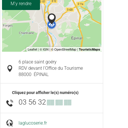
M'y rendre
6 place saint goéry
RDV devant l'Office du Tourisme
88000
ÉPINAL
Cliquez pour afficher le(s) numéro(s)
03 56 32
▒▒ ▒▒ ▒▒
laglucoserie.fr