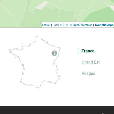
Leaflet
|
Esri
|
© IGN
|
© OpenStreetMap
|
TouristicMaps
France
Grand Est
Vosges