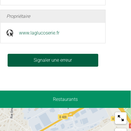
Propriétaire
www.laglucoserie.fr
Signaler une erreur
Restaurants