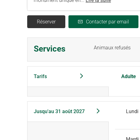
monument unique en...
Lire la suite
Réserver
Contacter par email
Services
Animaux refusés
Tarifs
Adulte
Jusqu'au
31 août 2027
Lundi
Mardi