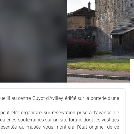
illi au centre Guyot d’Avilley, édifié sur la porterie d’une
 peut être organisée sur réservation prise à l’avance. Le
aleries souterraines sur un site fortifié dont les vestiges
résentée au musée vous montrera l’état originel de ce