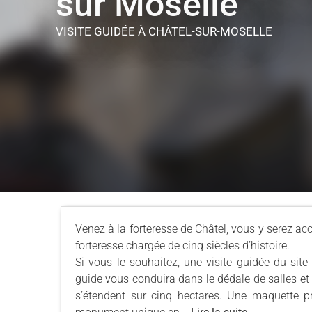
sur Moselle
VISITE GUIDÉE
À CHÂTEL-SUR-MOSELLE
Venez à la forteresse de Châtel, vous y serez accue
forteresse chargée de cinq siècles d’histoire.
Si vous le souhaitez, une visite guidée du site
guide vous conduira dans le dédale de salles et g
s’étendent sur cinq hectares. Une maquette p