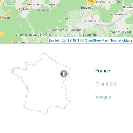
Leaflet
|
Esri
|
© IGN
|
© OpenStreetMap
|
TouristicMaps
France
Grand Est
Vosges