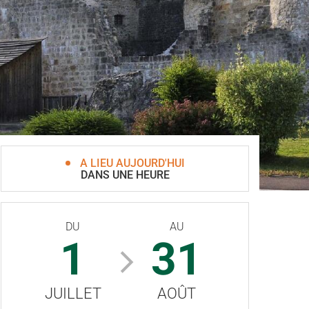
A LIEU AUJOURD'HUI
DANS UNE HEURE
DU
AU
1
31
JUILLET
AOÛT