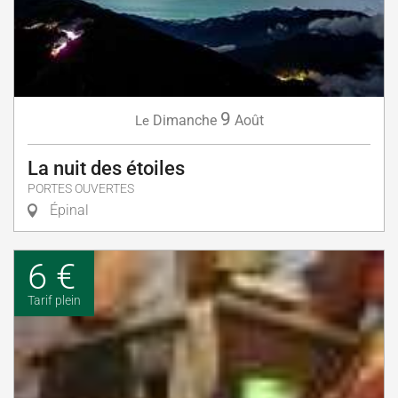
9
Dimanche
Août
Le
La nuit des étoiles
PORTES OUVERTES
Épinal
6 €
Tarif plein