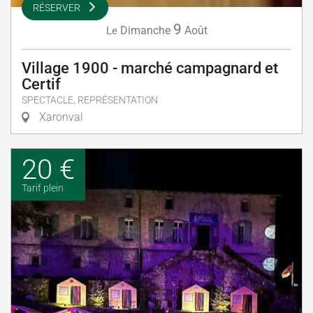
RÉSERVER
9
Dimanche
Août
Le
Village 1900 - marché campagnard et
Certif
SPECTACLE, REPRÉSENTATION
Xaronval
20 €
Tarif plein