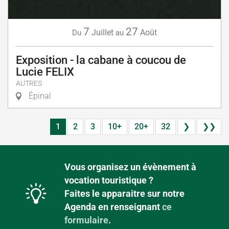
7
27
Juillet
Août
Du
au
Exposition - la cabane à coucou de
Lucie FELIX
AUTRES
Épinal
1
2
3
10+
20+
32
❯
❯❯
Vous organisez un évènement à
vocation touristique ?
Faites le apparaitre sur notre
Agenda en renseignant
ce
formulaire
.