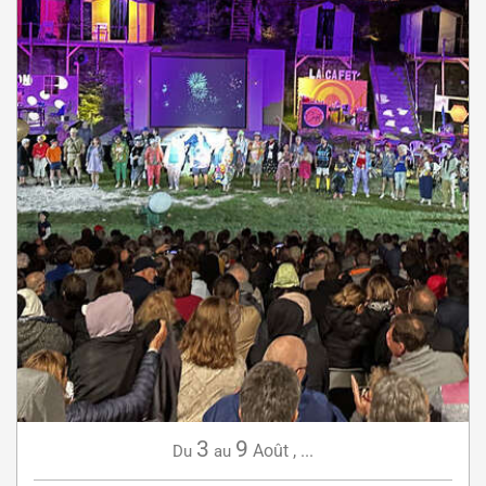
3
9
Août
,
...
Du
au