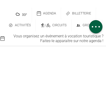
Description
Télécharger
AGENDA
BILLETTERIE
33
°
Dénivelé
Avis
ACTIVITÉS
/
CIRCUITS
GROUPES
Vous organisez un événement à vocation touristique ?
Faites-le apparaitre sur notre agenda !
Contactez-nous
Abonnez-vous à notre newsletter