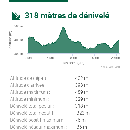
318 mètres de dénivelé
500 m
Altitude (m)
400 m
300 m
0 km
5 km
10 km
15 km
20 km
Distance (km)
Highcharts.com
Altitude de départ :
402 m
Altitude d'arrivée :
398 m
Altitude maximum :
489 m
Altitude minimum :
329 m
Dénivelé total positif :
318 m
Dénivelé total négatif :
-323 m
Dénivelé positif maximum :
76 m
Dénivelé négatif maximum :
-86 m