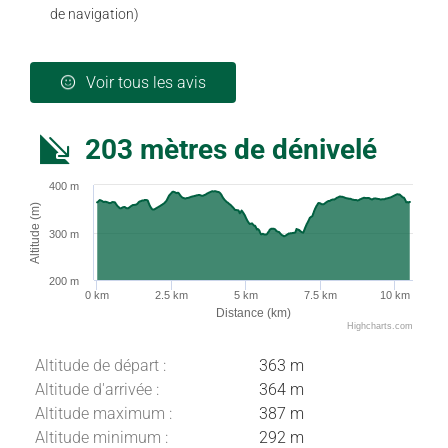
de navigation)
Voir tous les avis
203 mètres de dénivelé
400 m
Altitude (m)
300 m
200 m
0 km
2.5 km
5 km
7.5 km
10 km
Distance (km)
Highcharts.com
Altitude de départ :
363 m
Altitude d'arrivée :
364 m
Altitude maximum :
387 m
Altitude minimum :
292 m