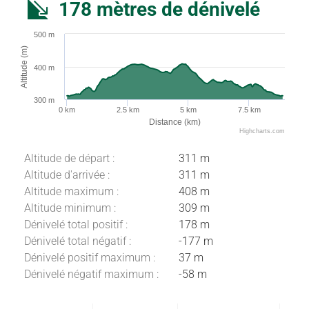
178 mètres de dénivelé
500 m
Altitude (m)
400 m
300 m
0 km
2.5 km
5 km
7.5 km
Distance (km)
Highcharts.com
Altitude de départ :
311 m
Altitude d'arrivée :
311 m
Altitude maximum :
408 m
Altitude minimum :
309 m
Dénivelé total positif :
178 m
Dénivelé total négatif :
-177 m
Dénivelé positif maximum :
37 m
Dénivelé négatif maximum :
-58 m
Description