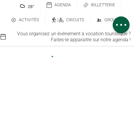
Télécharger
AGENDA
BILLETTERIE
28
°
Dénivelé
ACTIVITÉS
/
CIRCUITS
GROUPES
Avis
Vous organisez un événement à vocation touristique ?
Faites-le apparaitre sur notre agenda !
Contactez-nous
Abonnez-vous à notre newsletter
6 place Saint-Goëry, 88000 Épinal