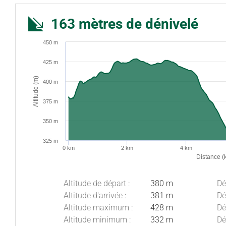
163 mètres de dénivelé
450 m
425 m
Altitude (m)
400 m
375 m
350 m
325 m
0 km
2 km
4 km
Distance (
Altitude de départ :
380 m
Dé
Altitude d'arrivée :
381 m
Dé
Altitude maximum :
428 m
Dé
Altitude minimum :
332 m
Dé