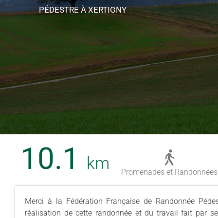
PÉDESTRE
À XERTIGNY
10.1
km
Promenades et Randonnées
Merci à la Fédération Française de Randonnée Pédest
réalisation de cette randonnée et du travail fait par 