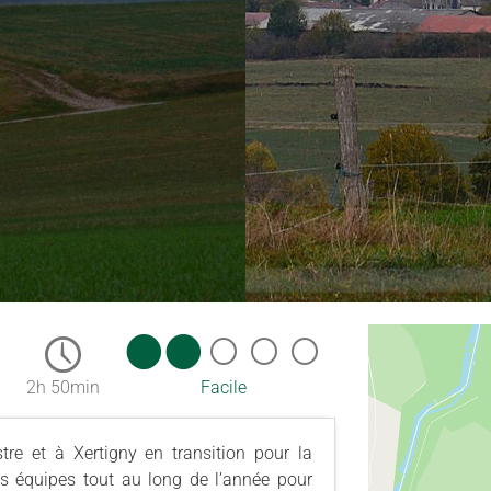
2h 50min
Facile
re et à Xertigny en transition pour la
ses équipes tout au long de l’année pour