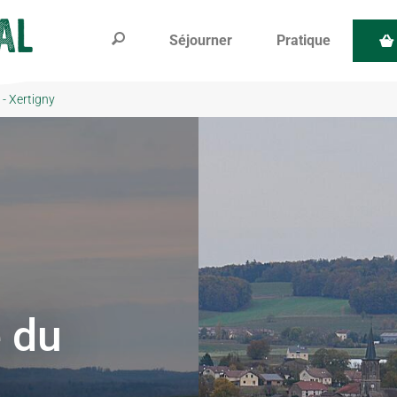
Séjourner
Pratique
- Xertigny
e du