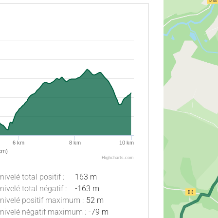
6 km
8 km
10 km
km)
Highcharts.com
nivelé total positif :
163 m
nivelé total négatif :
-163 m
nivelé positif maximum :
52 m
nivelé négatif maximum :
-79 m