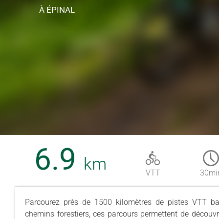
À ÉPINAL
6.9
km
VTT
30mi
Parcourez près de 1500 kilomètres de pistes VTT ba
chemins forestiers, ces parcours permettent de découvri