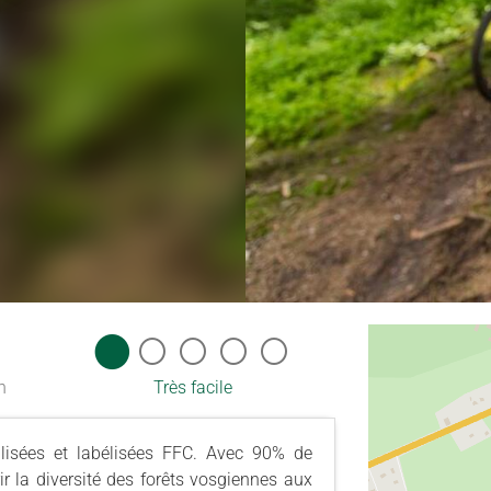
n
Très facile
lisées et labélisées FFC. Avec 90% de
r la diversité des forêts vosgiennes aux