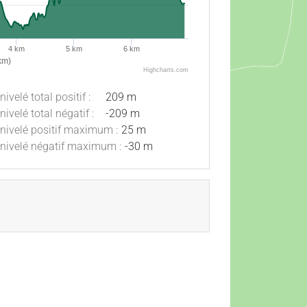
4 km
5 km
6 km
km)
Highcharts.com
nivelé total positif :
209 m
nivelé total négatif :
-209 m
nivelé positif maximum :
25 m
nivelé négatif maximum :
-30 m