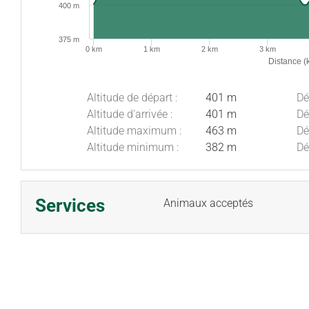
400 m
375 m
0 km
1 km
2 km
3 km
Distance (
Altitude de départ :
401 m
Dé
Altitude d'arrivée :
401 m
Dé
Altitude maximum :
463 m
Dé
Altitude minimum :
382 m
Dé
Services
Animaux acceptés