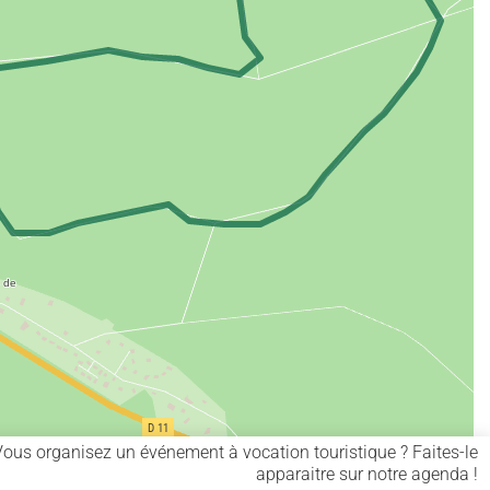
Vous organisez un événement à vocation touristique ? Faites-le
apparaitre sur notre agenda !