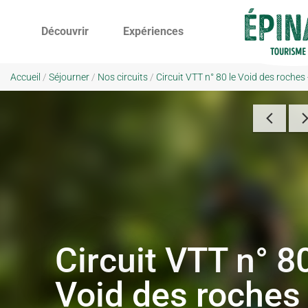
Découvrir
Expériences
Accueil
/
Séjourner
/
Nos circuits
/
Circuit VTT n° 80 le Void des roches 
Circuit VTT n° 80
Void des roches