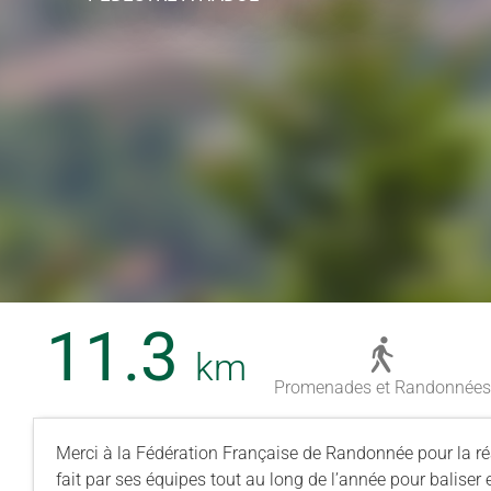
11.3
km
Promenades et Randonnées
Merci à la Fédération Française de Randonnée pour la réa
fait par ses équipes tout au long de l’année pour baliser 