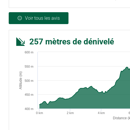
Voir tous les avis
257 mètres de dénivelé
600 m
550 m
Altitude (m)
500 m
450 m
400 m
0 km
2 km
4 km
Distance (