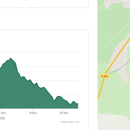
6 km
8 km
10 km
km)
Highcharts.com