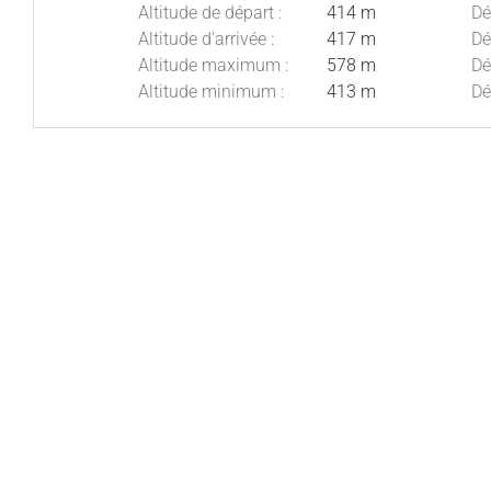
Altitude de départ :
414 m
Dé
Altitude d'arrivée :
417 m
Dé
Altitude maximum :
578 m
Dé
Altitude minimum :
413 m
Dé