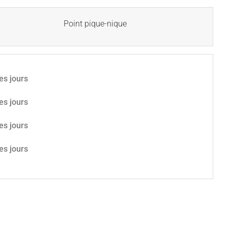
Point pique-nique
6
les jours
7
les jours
8
les jours
9
les jours