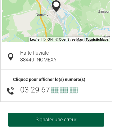
Halte fluviale
88440
NOMEXY
Cliquez pour afficher le(s) numéro(s)
03 29 67
▒▒ ▒▒ ▒▒
Signaler une erreur