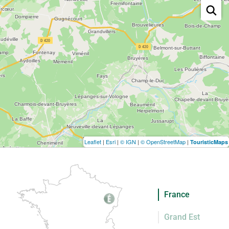
Leaflet
|
Esri
|
© IGN
|
© OpenStreetMap
|
TouristicMaps
France
Grand Est