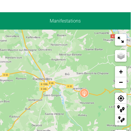
Manifestations
+
−