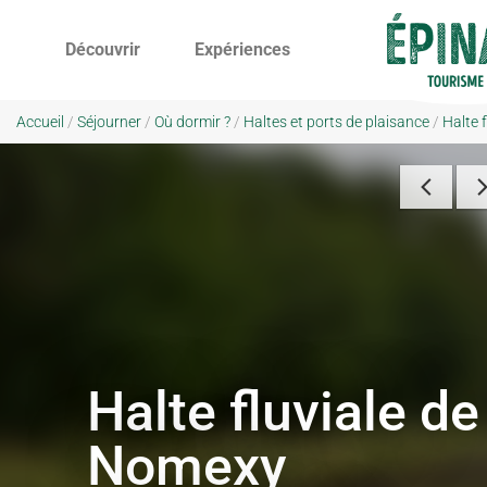
Découvrir
Expériences
Accueil
/
Séjourner
/
Où dormir ?
/
Haltes et ports de plaisance
/
Halte 
Halte fluviale de
Nomexy