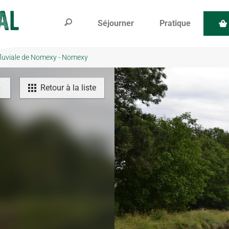
Séjourner
Pratique
fluviale de Nomexy - Nomexy
Retour à la liste