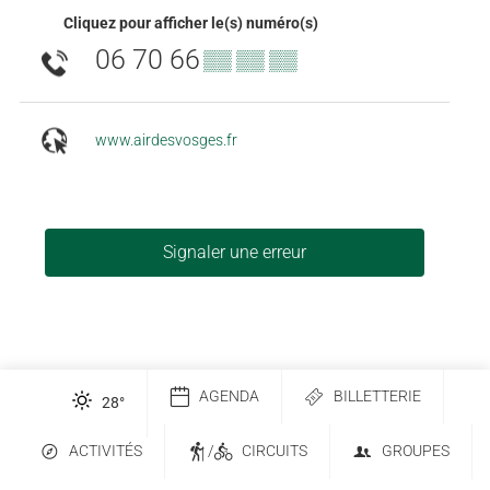
Cliquez pour afficher le(s) numéro(s)
06 70 66
▒▒ ▒▒ ▒▒
www.airdesvosges.fr
Signaler une erreur
AGENDA
BILLETTERIE
28
°
ACTIVITÉS
/
CIRCUITS
GROUPES