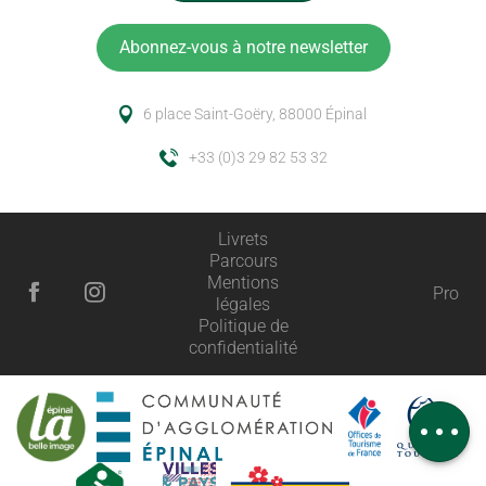
Abonnez-vous à notre newsletter
6 place Saint-Goëry, 88000 Épinal
+33 (0)3 29 82 53 32
Livrets
Parcours
Mentions
Pro
légales
Description
Politique de
confidentialité
Prestations
Tarifs
Avis