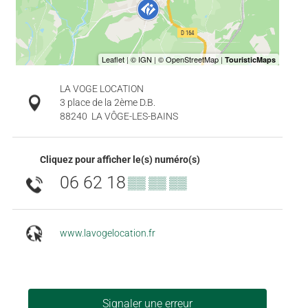
LA VOGE LOCATION
3 place de la 2ème D.B.
88240
LA VÔGE-LES-BAINS
Cliquez pour afficher le(s) numéro(s)
06 62 18
▒▒ ▒▒ ▒▒
www.lavogelocation.fr
Signaler une erreur