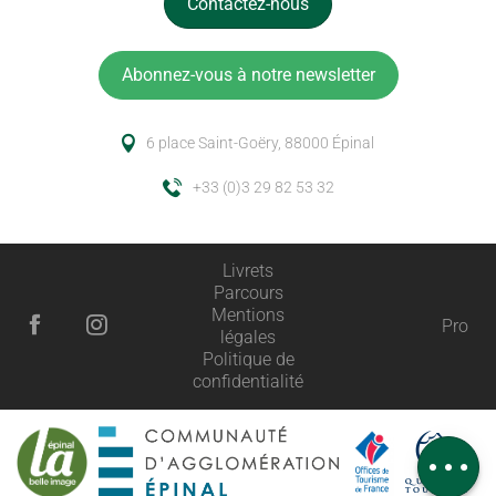
Contactez-nous
Abonnez-vous à notre newsletter
6 place Saint-Goëry, 88000 Épinal
+33 (0)3 29 82 53 32
Livrets
Parcours
Mentions
Pro
légales
Description
Politique de
confidentialité
Prestations
Tarifs
Avis