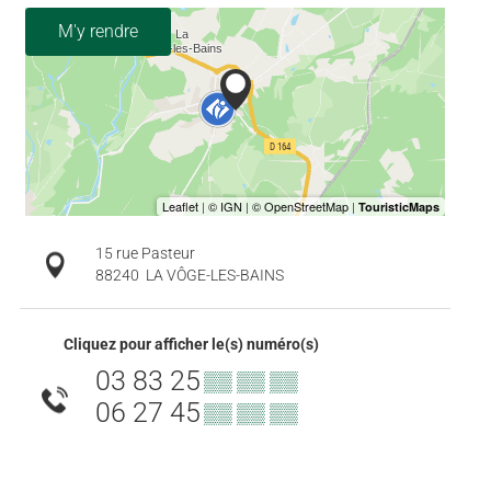
M'y rendre
15 rue Pasteur
88240
LA VÔGE-LES-BAINS
Cliquez pour afficher le(s) numéro(s)
03 83 25
▒▒ ▒▒ ▒▒
06 27 45
▒▒ ▒▒ ▒▒