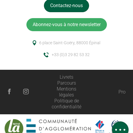
Contactez-nous
Abonnez-vous à notre newsletter
6 place Saint-Goëry, 88000 Épinal
+33 (0)3 29 82 53 32
Livrets
Parcours
Description
Mentions
Pro
légales
Prestations
Politique de
confidentialité
Tarifs
Ouvertures
Avis