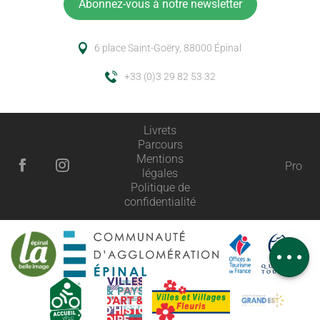
Abonnez-vous à notre newsletter
6 place Saint-Goëry, 88000 Épinal
+33 (0)3 29 82 53 32
Livrets
Parcours
Mentions
Pro
légales
Description
Politique de
confidentialité
Prestations
Tarifs
Avis