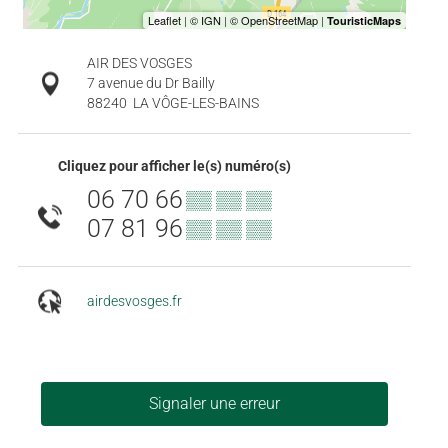
AIR DES VOSGES
7 avenue du Dr Bailly
88240
LA VÔGE-LES-BAINS
Cliquez pour afficher le(s) numéro(s)
06 70 66
▒▒ ▒▒ ▒▒
07 81 96
▒▒ ▒▒ ▒▒
airdesvosges.fr
Signaler une erreur