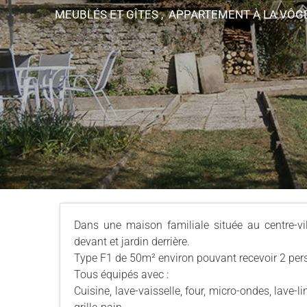
MEUBLÉS ET GÎTES , APPARTEMENT
À LA VÔG
Dans une maison familiale située au centre-v
devant et jardin derrière.
Type F1 de 50m² environ pouvant recevoir 2 pe
Tous équipés avec :
Cuisine, lave-vaisselle, four, micro-ondes, lave-lin