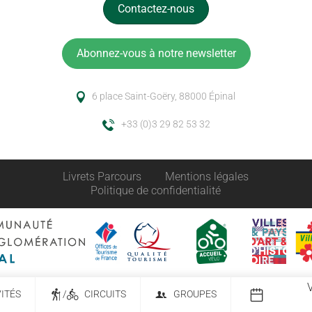
Contactez-nous
Abonnez-vous à notre newsletter
6 place Saint-Goëry, 88000 Épinal
+33 (0)3 29 82 53 32
Livrets Parcours
Mentions légales
Politique de confidentialité
VITÉS
/
CIRCUITS
GROUPES