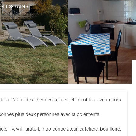
E-LES-BAINS
ille à 250m des thermes à pied, 4 meublés avec cours
rsonnes plus deux personnes avec suppléments.
ge, TV, wifi gratuit, frigo congélateur, cafetière, bouilloire,