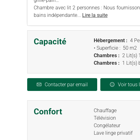
grille-pain…
Chambre avec lit 2 personnes : Nous fournissons le
bains indépendante...
Lire la suite
Capacité
Hébergement :
4 Pe
• Superficie :
50 m
2
Chambres :
2 Lit(s)
Chambres :
1 Lit(s)
Contacter par email
Voir tous 
Confort
Chauffage
Télévision
Congélateur
Lave linge privatif