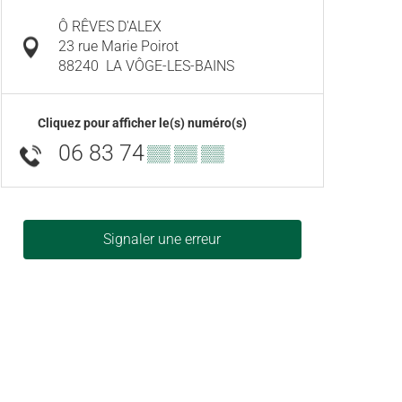
Ô RÊVES D'ALEX
23 rue Marie Poirot
88240
LA VÔGE-LES-BAINS
Cliquez pour afficher le(s) numéro(s)
06 83 74
▒▒ ▒▒ ▒▒
Signaler une erreur