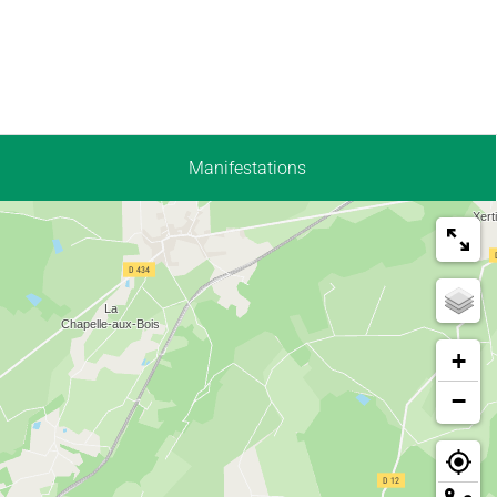
Manifestations
+
−