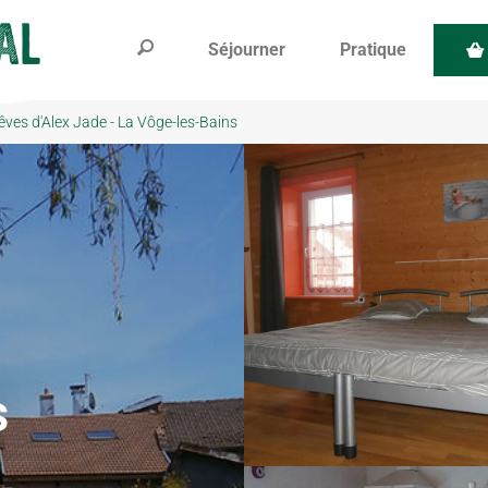
Séjourner
Pratique
êves d'Alex Jade - La Vôge-les-Bains
s