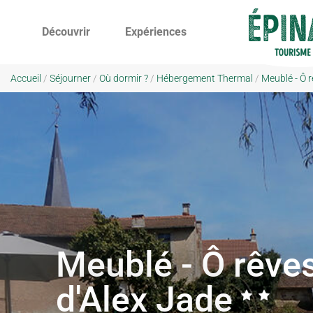
Découvrir
Expériences
Accueil
/
Séjourner
/
Où dormir ?
/
Hébergement Thermal
/
Meublé - Ô r
Meublé - Ô rêve
d'Alex Jade