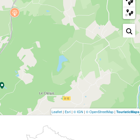
Leaflet
|
Esri
|
© IGN
|
© OpenStreetMap
|
TouristicMaps