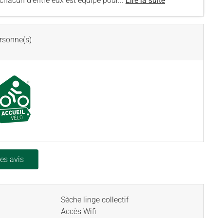
chacun d'entre eux est équipé pour...
Lire la suite
rsonne(s)
les avis
Sèche linge collectif
Accès Wifi