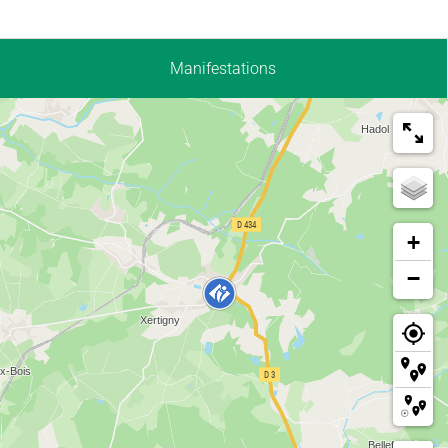
Manifestations
+
−