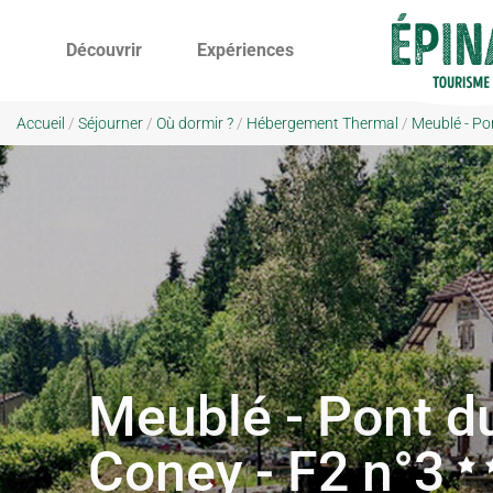
Découvrir
Expériences
Accueil
/
Séjourner
/
Où dormir ?
/
Hébergement Thermal
/
Meublé - Po
Meublé - Pont d
Coney - F2 n°3