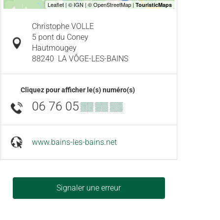
Christophe VOLLE
5 pont du Coney
Hautmougey
88240
LA VÔGE-LES-BAINS
Cliquez pour afficher le(s) numéro(s)
06 76 05
▒▒ ▒▒ ▒▒
www.bains-les-bains.net
Signaler une erreur