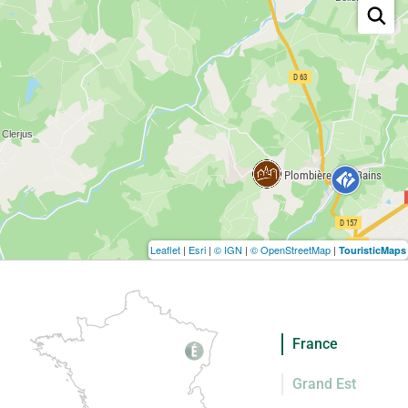
Leaflet
|
Esri
|
© IGN
|
© OpenStreetMap
|
TouristicMaps
France
Grand Est