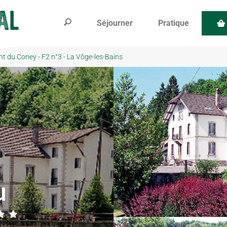
Séjourner
Pratique
nt du Coney - F2 n°3 - La Vôge-les-Bains
u