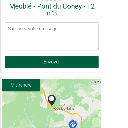
Meublé - Pont du Coney - F2
n°3
Envoyer
M'y rendre