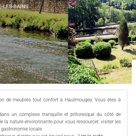
E-LES-BAINS
ion de meublés tout confort à Hautmougey. Vous etes à
dans un complexe tranquille et pittoresque du côté de
 la nature environnante pour vous ressourcer, visiter les
a gastronomie locale.