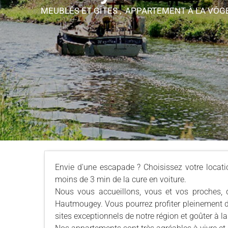
MEUBLÉS ET GÎTES , APPARTEMENT
À LA VÔG
Envie d'une escapade ? Choisissez votre locat
moins de 3 min de la cure en voiture.
Nous vous accueillons, vous et vos proches, 
Hautmougey. Vous pourrez profiter pleinement de
sites exceptionnels de notre région et goûter à l